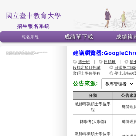
國立臺中教育大學
招生報名系統
成績單下載
成績複
報名系統
建議瀏覽器:GoogleChro
◎
博士班
| ◎
日碩班
| ◎
碩
段指定項目甄試
| ◎
日碩第二階
業碩士學位學程
| ◎
學士班特殊
公告來源:
分類
公告來
教師專業碩士學位學
總管理
程
轉學考(大學部)
總管理
教師專業碩士學位學