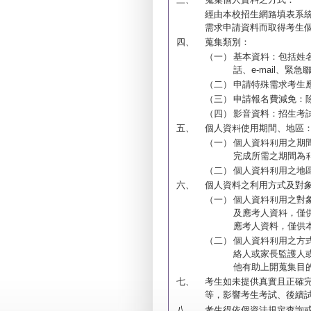
經由本校招生網路填表系
需求申請資料而取得考生
四、
蒐集類別：
（一）
基本資料：包括姓
話、e-mail、緊
（二）
申請特殊需求考生
（三）
申請報名費減免：
（四）
影音資料：招生考
五、
個人資料使用期間、地區
（一）
個人資料利用之期
完成所需之期間為
（二）
個人資料利用之地
六、
個人資料之利用方式及對
（一）
個人資料利用之對
及應考人資料，僅
應考人資料，僅供
（二）
個人資料利用之方
絡人或家長監護人
他有助上開蒐集目
七、
考生如未提供真實且正確
等，影響考生考試、後續
八、
考生得依個資法規定查詢